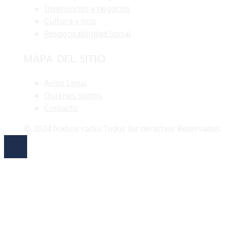
Inversiones y negocios
Cultura y ocio
Responsabilidad Social
MAPA DEL SITIO
Aviso Legal
Quiénes somos
Contacto
© 2024 foxbox-radio Todos los derechos Reservados.