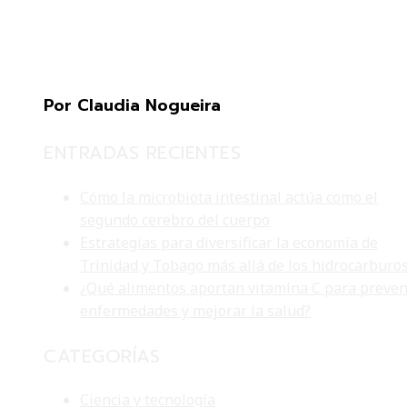
Por Claudia Nogueira
ENTRADAS RECIENTES
Cómo la microbiota intestinal actúa como el
segundo cerebro del cuerpo
Estrategias para diversificar la economía de
Trinidad y Tobago más allá de los hidrocarburo
¿Qué alimentos aportan vitamina C para preven
enfermedades y mejorar la salud?
CATEGORÍAS
Ciencia y tecnología