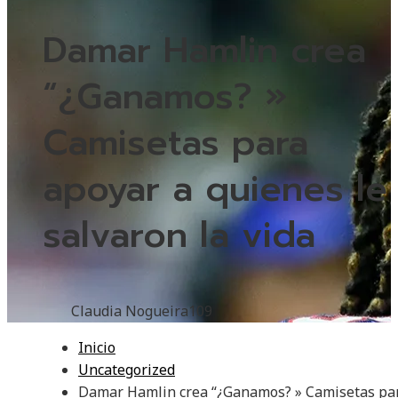
Damar Hamlin crea
“¿Ganamos? »
Camisetas para
apoyar a quienes le
salvaron la vida
Claudia Nogueira
109
Inicio
Uncategorized
Damar Hamlin crea “¿Ganamos? » Camisetas pa