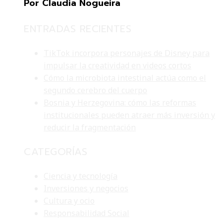
Por Claudia Nogueira
ENTRADAS RECIENTES
TikTok incorpora personajes de Disney para
impulsar la creatividad en videos cortos
Cómo la microbiota intestinal actúa como el
segundo cerebro del cuerpo
Bosnia y Herzegovina: cómo las reformas
institucionales pueden atraer más inversión y
reducir la fragmentación
CATEGORÍAS
Ciencia y tecnología
Inversiones y negocios
Cultura y ocio
Responsabilidad Social