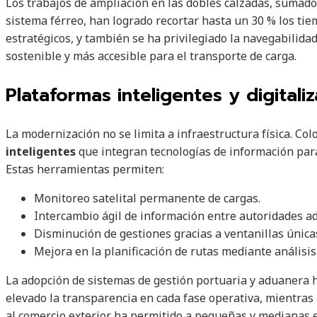
Los trabajos de ampliación en las dobles calzadas, sumado
sistema férreo, han logrado recortar hasta un 30 % los ti
estratégicos, y también se ha privilegiado la navegabilid
sostenible y más accesible para el transporte de carga.
Plataformas inteligentes y digitaliz
La modernización no se limita a infraestructura física. C
inteligentes
que integran tecnologías de información para 
Estas herramientas permiten:
Monitoreo satelital permanente de cargas.
Intercambio ágil de información entre autoridades ad
Disminución de gestiones gracias a ventanillas únicas
Mejora en la planificación de rutas mediante análisis
La adopción de sistemas de gestión portuaria y aduanera h
elevado la transparencia en cada fase operativa, mientras
al comercio exterior ha permitido a pequeñas y medianas 