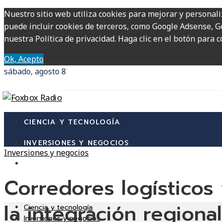
Nuestro sitio web utiliza cookies para mejorar y personali
puede incluir cookies de terceros, como Google Adsense, Go
nuestra Política de privacidad. Haga clic en el botón para c
Ok, Acepto
sábado, agosto 8
CIENCIA Y TECNOLOGÍA
INVERSIONES Y NEGOCIOS
Inversiones y negocios
CULTURA Y OCIO
Corredores logísticos 
RESPONSABILIDAD SOCIAL
la integración region
Ciencia y tecnología
Inversiones y negocios