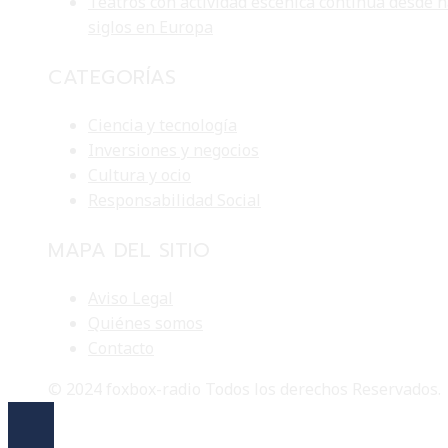
Teatros con actividad escénica continua desde 
siglos en Europa
CATEGORÍAS
Ciencia y tecnología
Inversiones y negocios
Cultura y ocio
Responsabilidad Social
MAPA DEL SITIO
Aviso Legal
Quiénes somos
Contacto
© 2024 foxbox-radio Todos los derechos Reservados.