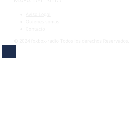
MAPA DEL SITIO
Aviso Legal
Quiénes somos
Contacto
© 2024 foxbox-radio Todos los derechos Reservados.