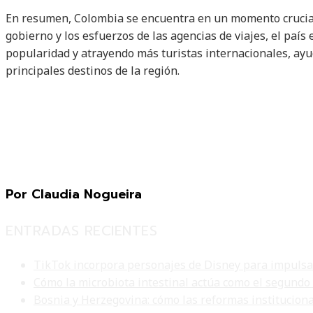
En resumen, Colombia se encuentra en un momento crucial e
gobierno y los esfuerzos de las agencias de viajes, el país
popularidad y atrayendo más turistas internacionales, ay
principales destinos de la región.
Por Claudia Nogueira
ENTRADAS RECIENTES
TikTok incorpora personajes de Disney para impulsar 
Cómo la microbiota intestinal actúa como el segundo
Bosnia y Herzegovina: cómo las reformas institucion