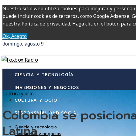
Nuestro sitio web utiliza cookies para mejorar y personali
puede incluir cookies de terceros, como Google Adsense, Go
nuestra Política de privacidad. Haga clic en el botón para c
Ok, Acepto
domingo, agosto 9
CIENCIA Y TECNOLOGÍA
INVERSIONES Y NEGOCIOS
Cultura y ocio
CULTURA Y OCIO
Colombia se posiciona
RESPONSABILIDAD SOCIAL
Latina
Ciencia y tecnología
Inversiones y negocios