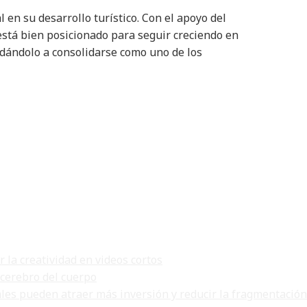
n su desarrollo turístico. Con el apoyo del
 está bien posicionado para seguir creciendo en
udándolo a consolidarse como uno de los
la creatividad en videos cortos
 cerebro del cuerpo
ales pueden atraer más inversión y reducir la fragmentación