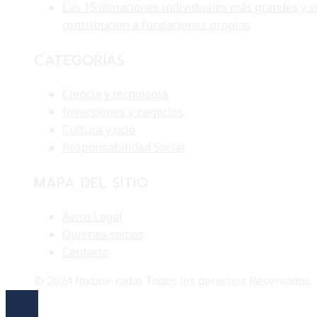
Las 15 donaciones individuales más grandes y s
contribución a fundaciones propias
CATEGORÍAS
Ciencia y tecnología
Inversiones y negocios
Cultura y ocio
Responsabilidad Social
MAPA DEL SITIO
Aviso Legal
Quiénes somos
Contacto
© 2024 foxbox-radio Todos los derechos Reservados.