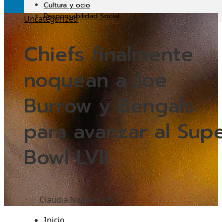
Cultura y ocio
Responsabilidad Social
Uncategorized
Chiefs finalmente
noquean a Joe
Burrow y Bengals
para avanzar al Sup
Bowl LVII
Claudia Nogueira
95
Inicio