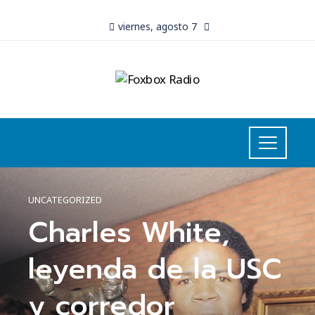
viernes, agosto 7
UNCATEGORIZED
Charles White,
leyenda de la USC
y corredor