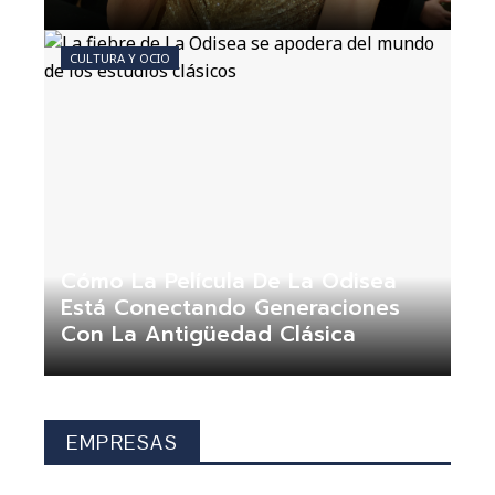
Claudia Nogueira
Hace 1 mes
CULTURA Y OCIO
Cómo La Película De La Odisea
Está Conectando Generaciones
Con La Antigüedad Clásica
Claudia Nogueira
Hace 1 mes
EMPRESAS