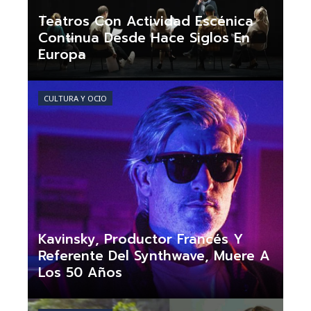
Teatros Con Actividad Escénica
Continua Desde Hace Siglos En
Europa
Claudia Nogueira
Hace 2 días
CULTURA Y OCIO
Kavinsky, Productor Francés Y
Referente Del Synthwave, Muere A
Los 50 Años
Claudia Nogueira
Hace 1 semana