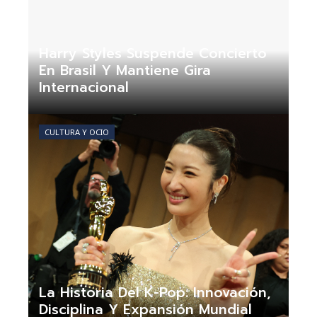
Harry Styles Suspende Concierto
En Brasil Y Mantiene Gira
Internacional
Claudia Nogueira
Hace 3 semanas
CULTURA Y OCIO
La Historia Del K-Pop: Innovación,
Disciplina Y Expansión Mundial