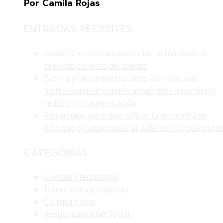
Por Camila Rojas
ENTRADAS RECIENTES
Cómo la microbiota intestinal actúa como el
segundo cerebro del cuerpo
Bosnia y Herzegovina: cómo las reformas
institucionales pueden atraer más inversión y
reducir la fragmentación
Estrategias para diversificar la economía de
Trinidad y Tobago más allá de los hidrocarburo
CATEGORÍAS
Ciencia y tecnología
Inversiones y negocios
Cultura y ocio
Responsabilidad Social