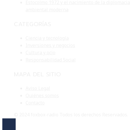
Estocolmo 1972 y el nacimiento de la diplomacia
ambiental moderna
CATEGORÍAS
Ciencia y tecnología
Inversiones y negocios
Cultura y ocio
Responsabilidad Social
MAPA DEL SITIO
Aviso Legal
Quiénes somos
Contacto
© 2024 foxbox-radio Todos los derechos Reservados.