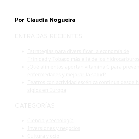
Por Claudia Nogueira
ENTRADAS RECIENTES
Estrategias para diversificar la economía de
Trinidad y Tobago más allá de los hidrocarburo
¿Qué alimentos aportan vitamina C para preven
enfermedades y mejorar la salud?
Teatros con actividad escénica continua desde 
siglos en Europa
CATEGORÍAS
Ciencia y tecnología
Inversiones y negocios
Cultura y ocio