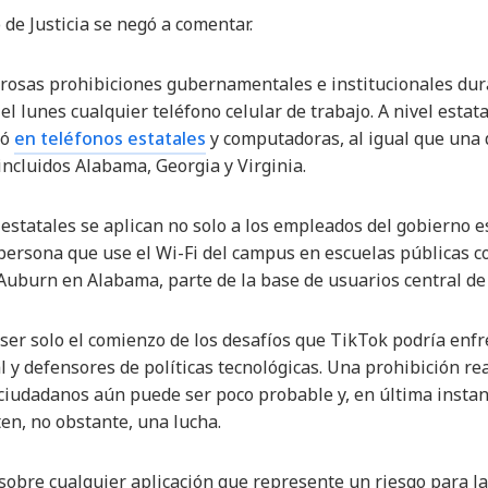
e Justicia se negó a comentar.
rosas prohibiciones gubernamentales e institucionales dur
l lunes cualquier teléfono celular de trabajo. A nivel estat
ió
en teléfonos estatales
y computadoras, al igual que una 
incluidos Alabama, Georgia y Virginia.
estatales se aplican no solo a los empleados del gobierno es
 persona que use el Wi-Fi del campus en escuelas públicas 
Auburn en Alabama, parte de la base de usuarios central 
 ser solo el comienzo de los desafíos que TikTok podría enfr
 y defensores de políticas tecnológicas. Una prohibición real
ciudadanos aún puede ser poco probable y, en última instanc
ten, no obstante, una lucha.
obre cualquier aplicación que represente un riesgo para la