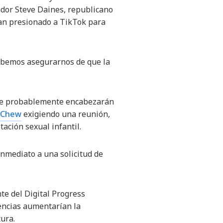
ador Steve Daines, republicano
an presionado a TikTok para
debemos asegurarnos de que la
 que probablemente encabezarán
i Chew
exigiendo una reunión,
ación sexual infantil.
inmediato a una solicitud de
te del Digital Progress
iencias aumentarían la
tura.