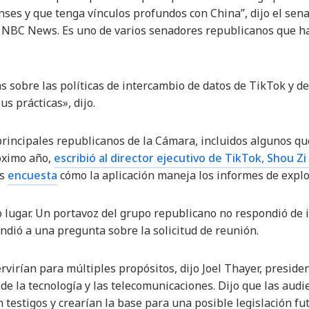
ses y que tenga vínculos profundos con China”, dijo el sen
 NBC News. Es uno de varios senadores republicanos que h
s sobre las políticas de intercambio de datos de TikTok y 
s prácticas», dijo.
s principales republicanos de la Cámara, incluidos algunos
róximo año,
escribió al director ejecutivo de TikTok, Shou Z
es
encuesta
cómo la aplicación maneja los informes de explot
vo lugar. Un portavoz del grupo republicano no respondió de 
dió a una pregunta sobre la solicitud de reunión.
virían para múltiples propósitos, dijo Joel Thayer, presiden
 de la tecnología y las telecomunicaciones. Dijo que las aud
n testigos y crearían la base para una posible legislación fu