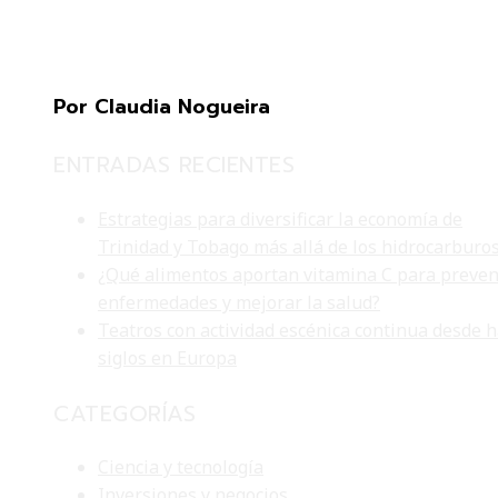
Por Claudia Nogueira
ENTRADAS RECIENTES
Estrategias para diversificar la economía de
Trinidad y Tobago más allá de los hidrocarburo
¿Qué alimentos aportan vitamina C para preven
enfermedades y mejorar la salud?
Teatros con actividad escénica continua desde 
siglos en Europa
CATEGORÍAS
Ciencia y tecnología
Inversiones y negocios