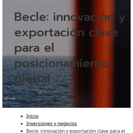
Becle: innovación y
exportación clave
para el
posicionamiento
global
Claudia Nogueira
56
Inicio
Inversiones y negocios
Becle: innovación y exportación clave para el