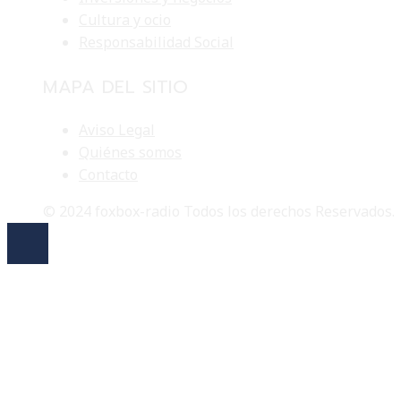
Cultura y ocio
Responsabilidad Social
MAPA DEL SITIO
Aviso Legal
Quiénes somos
Contacto
© 2024 foxbox-radio Todos los derechos Reservados.