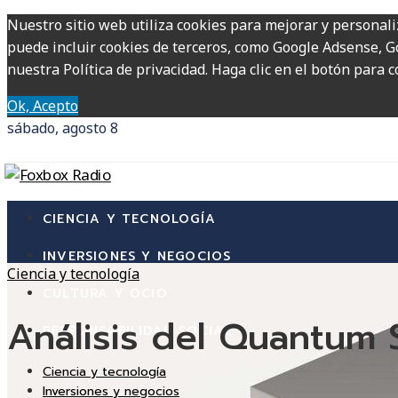
Nuestro sitio web utiliza cookies para mejorar y personali
puede incluir cookies de terceros, como Google Adsense, Go
nuestra Política de privacidad. Haga clic en el botón para c
Ok, Acepto
sábado, agosto 8
CIENCIA Y TECNOLOGÍA
INVERSIONES Y NEGOCIOS
Ciencia y tecnología
CULTURA Y OCIO
Análisis del Quantum
RESPONSABILIDAD SOCIAL
Ciencia y tecnología
Inversiones y negocios