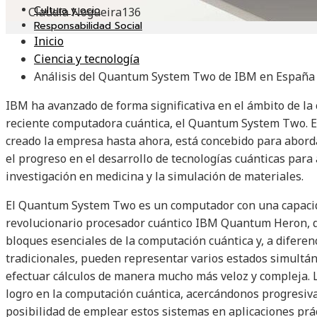
Cultura y ocio
Claudia Nogueira
136
Responsabilidad Social
Inicio
Ciencia y tecnología
Análisis del Quantum System Two de IBM en España
IBM ha avanzado de forma significativa en el ámbito de la
reciente computadora cuántica, el Quantum System Two. Est
creado la empresa hasta ahora, está concebido para abor
el progreso en el desarrollo de tecnologías cuánticas para á
investigación en medicina y la simulación de materiales.
El Quantum System Two es un computador con una capacida
revolucionario procesador cuántico IBM Quantum Heron, qu
bloques esenciales de la computación cuántica y, a diferen
tradicionales, pueden representar varios estados simultá
efectuar cálculos de manera mucho más veloz y compleja. 
logro en la computación cuántica, acercándonos progresivam
posibilidad de emplear estos sistemas en aplicaciones prá