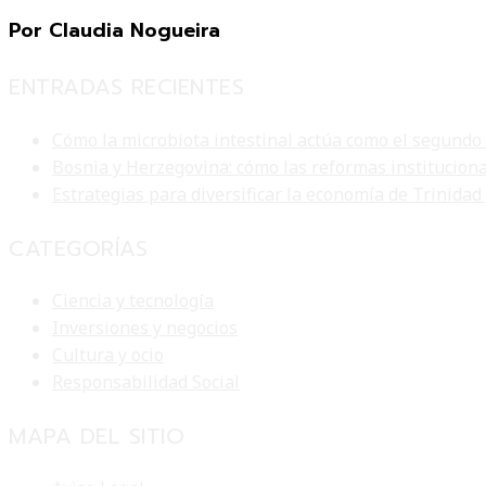
Por Claudia Nogueira
ENTRADAS RECIENTES
Cómo la microbiota intestinal actúa como el segundo
Bosnia y Herzegovina: cómo las reformas institucion
Estrategias para diversificar la economía de Trinidad
CATEGORÍAS
Ciencia y tecnología
Inversiones y negocios
Cultura y ocio
Responsabilidad Social
MAPA DEL SITIO