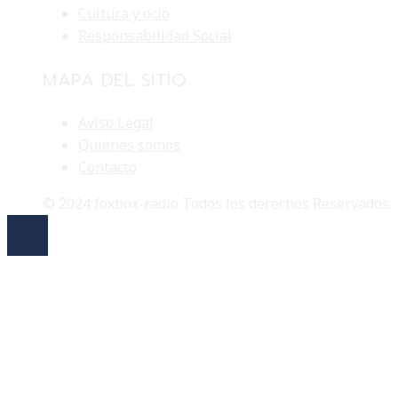
Cultura y ocio
Responsabilidad Social
MAPA DEL SITIO
Aviso Legal
Quiénes somos
Contacto
© 2024 foxbox-radio Todos los derechos Reservados.