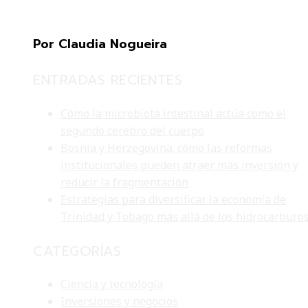
Por Claudia Nogueira
ENTRADAS RECIENTES
Cómo la microbiota intestinal actúa como el
segundo cerebro del cuerpo
Bosnia y Herzegovina: cómo las reformas
institucionales pueden atraer más inversión y
reducir la fragmentación
Estrategias para diversificar la economía de
Trinidad y Tobago más allá de los hidrocarburo
CATEGORÍAS
Ciencia y tecnología
Inversiones y negocios