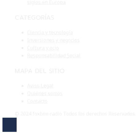
siglos en Europa
CATEGORÍAS
Ciencia y tecnología
Inversiones y negocios
Cultura y ocio
Responsabilidad Social
MAPA DEL SITIO
Aviso Legal
Quiénes somos
Contacto
© 2024 foxbox-radio Todos los derechos Reservados.