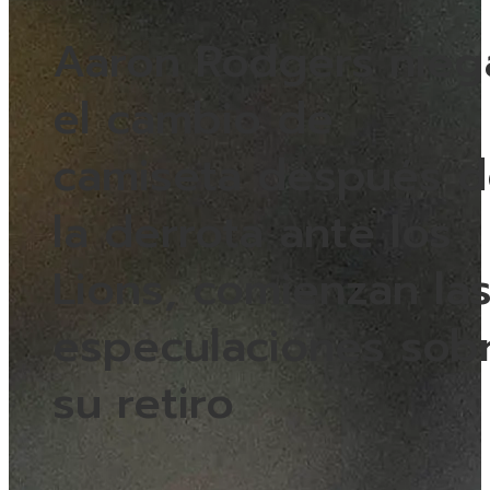
Aaron Rodgers nieg
el cambio de
camiseta después d
la derrota ante los
Lions, comienzan la
especulaciones sob
su retiro