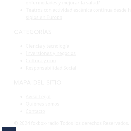
enfermedades y mejorar la salud?
Teatros con actividad escénica continua desde 
siglos en Europa
CATEGORÍAS
Ciencia y tecnología
Inversiones y negocios
Cultura y ocio
Responsabilidad Social
MAPA DEL SITIO
Aviso Legal
Quiénes somos
Contacto
© 2024 foxbox-radio Todos los derechos Reservados.