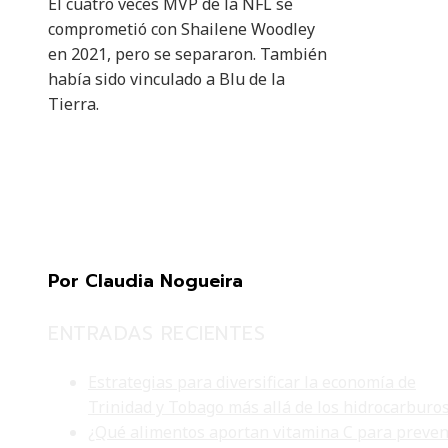
El cuatro veces MVP de la NFL se
comprometió con Shailene Woodley
en 2021, pero se separaron. También
había sido vinculado a Blu de la
Tierra.
Por Claudia Nogueira
ENTRADAS RECIENTES
Estrategias para diversificar la economía de
Trinidad y Tobago más allá de los hidrocarburo
¿Qué alimentos aportan vitamina C para preven