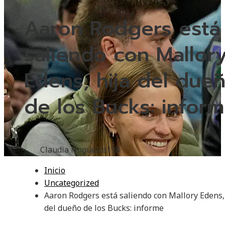
Aaron Rodgers está
saliendo con Mallor
Edens, hija del due
de los Bucks: infor
Claudia Nogueira
118
Inicio
Uncategorized
Aaron Rodgers está saliendo con Mallory Edens,
del dueño de los Bucks: informe