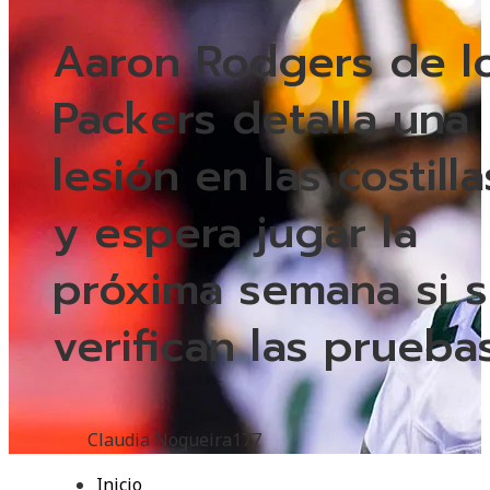
Aaron Rodgers de l
Packers detalla una
lesión en las costilla
y espera jugar la
próxima semana si 
verifican las prueba
Claudia Nogueira
177
Inicio