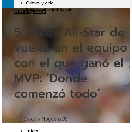
Cultura y ocio
Responsabilidad Social
Uncategorized
5 veces All-Star de
vuelta en el equipo
con el que ganó el
MVP: ‘Donde
comenzó todo’
Claudia Nogueira
99
Inicio