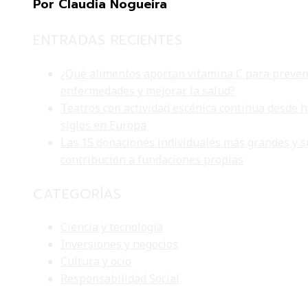
Por Claudia Nogueira
ENTRADAS RECIENTES
¿Qué alimentos aportan vitamina C para preven
enfermedades y mejorar la salud?
Teatros con actividad escénica continua desde 
siglos en Europa
Las 15 donaciones individuales más grandes y s
contribución a fundaciones propias
CATEGORÍAS
Ciencia y tecnología
Inversiones y negocios
Cultura y ocio
Responsabilidad Social