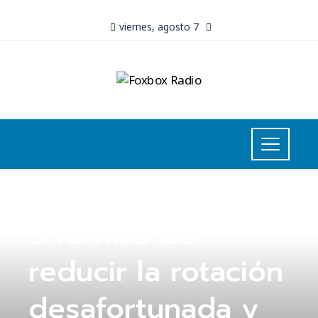
viernes, agosto 7
INVERSIONES Y NEGOCIOS
5 formas de
reducir la rotación
desafortunada y