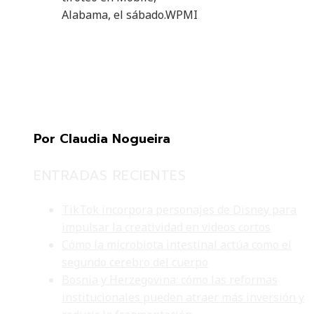
Alabama, el sábado.
WPMI
Por Claudia Nogueira
ENTRADAS RECIENTES
TikTok incorpora personajes de Disney para
impulsar la creatividad en videos cortos
Cómo la microbiota intestinal actúa como el
segundo cerebro del cuerpo
Bosnia y Herzegovina: cómo las reformas
institucionales pueden atraer más inversión y