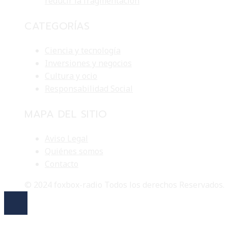
reducir la fragmentación
CATEGORÍAS
Ciencia y tecnología
Inversiones y negocios
Cultura y ocio
Responsabilidad Social
MAPA DEL SITIO
Aviso Legal
Quiénes somos
Contacto
© 2024 foxbox-radio Todos los derechos Reservados.