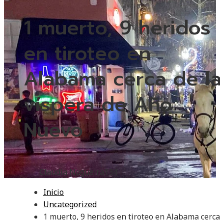
1 muerto, 9 heridos
en tiroteo en
Alabama cerca de l
víspera de Año
Nuevo
Claudia Nogueira
134
Inicio
Uncategorized
1 muerto, 9 heridos en tiroteo en Alabama cerca