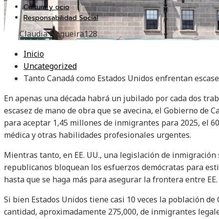
Cultura y ocio
Responsabilidad Social
Claudia Nogueira
128
Inicio
Uncategorized
Tanto Canadá como Estados Unidos enfrentan escasez
En apenas una década habrá un jubilado por cada dos trab
escasez de mano de obra que se avecina, el Gobierno de 
para aceptar 1,45 millones de inmigrantes para 2025, el 6
médica y otras habilidades profesionales urgentes.
Mientras tanto, en EE. UU., una legislación de inmigración
republicanos bloquean los esfuerzos demócratas para estim
hasta que se haga más para asegurar la frontera entre EE.
Si bien Estados Unidos tiene casi 10 veces la población de
cantidad, aproximadamente 275,000, de inmigrantes legales