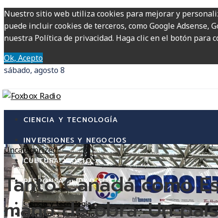
Nuestro sitio web utiliza cookies para mejorar y personali
puede incluir cookies de terceros, como Google Adsense, Go
nuestra Política de privacidad. Haga clic en el botón para c
Ok, Acepto
sábado, agosto 8
CIENCIA Y TECNOLOGÍA
INVERSIONES Y NEGOCIOS
Uncategorized
CULTURA Y OCIO
Tanto Canadá como Es
RESPONSABILIDAD SOCIAL
mano de obra. Un país
Ciencia y tecnología
Inversiones y negocios